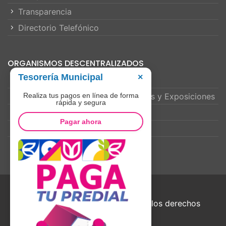
Transparencia
Directorio Telefónico
ORGANISMOS DESCENTRALIZADOS
Tesorería Municipal
×
Dif Municipal
Realiza tus pagos en línea de forma
Instituto de Festejos Charrotaurinos y Exposiciones
rápida y segura
Instituto de La Mujer
Pagar ahora
Instituto de la Juventud
© 2021 Villa de Álvarez - Todos los derechos
reservados